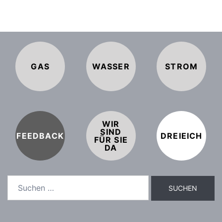
GAS
WASSER
STROM
WIR
SIND
FEEDBACK
DREIEICH
FÜR SIE
DA