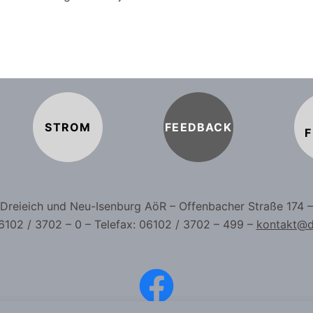
STROM
FEEDBACK
F
b Dreieich und Neu-Isenburg AöR – Offenbacher Straße 174 
6102 / 3702 – 0 – Telefax: 06102 / 3702 – 499 –
kontakt@d