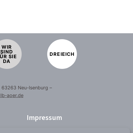
WIR
SIND
DREIEICH
ÜR SIE
DA
– 63263 Neu-Isenburg –
lb-aoer.de
Impressum