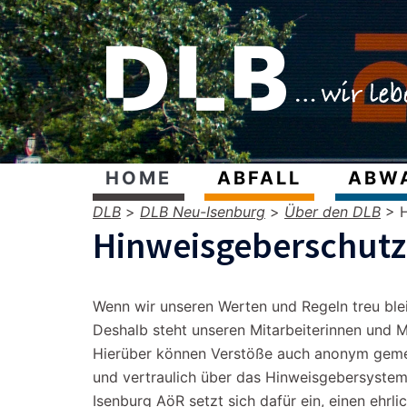
HOME
ABFALL
ABW
DLB
>
DLB Neu-Isenburg
>
Über den DLB
>
Hinweisgeberschutz
Wenn wir unseren Werten und Regeln treu blei
Deshalb steht unseren Mitarbeiterinnen und M
Hierüber können Verstöße auch anonym gemel
und vertraulich über das Hinweisgebersystem
Isenburg AöR setzt sich dafür ein, einen ehrl