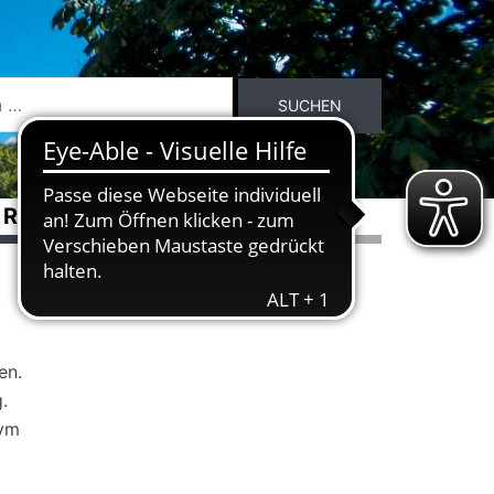
RASSEN
ÜBER DEN DLB
en.
.
nym