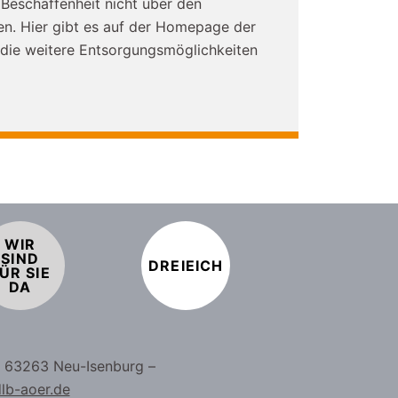
 Beschaffenheit nicht über den
en. Hier gibt es auf der Homepage der
 die weitere Entsorgungsmöglichkeiten
WIR
SIND
DREIEICH
ÜR SIE
DA
– 63263 Neu-Isenburg –
lb-aoer.de