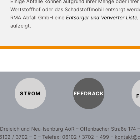
Einige Abfälle können aufgrund ihrer Menge oder ihrer
Wertstoffhof oder das Schadstoffmobil entsorgt werd
RMA Abfall GmbH eine
Entsorger und Verwerter Liste
,
aufzeigt.
STROM
FEEDBACK
F
b Dreieich und Neu-Isenburg AöR – Offenbacher Straße 174 
6102 / 3702 – 0 – Telefax: 06102 / 3702 – 499 –
kontakt@d