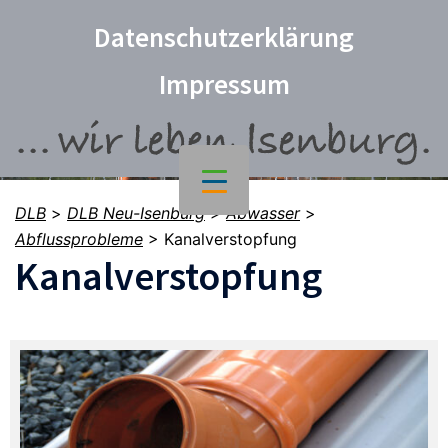
Datenschutzerklärung
Impressum
DLB
>
DLB Neu-Isenburg
>
Abwasser
>
Abflussprobleme
>
Kanalverstopfung
Kanalverstopfung