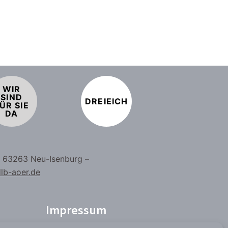
WIR
SIND
DREIEICH
ÜR SIE
DA
– 63263 Neu-Isenburg –
lb-aoer.de
Impressum