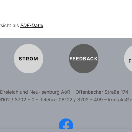
sicht als
PDF-Datei
.
STROM
FEEDBACK
F
b Dreieich und Neu-Isenburg AöR – Offenbacher Straße 174 
6102 / 3702 – 0 – Telefax: 06102 / 3702 – 499 –
kontakt@d