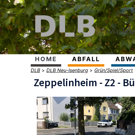
HOME
ABFALL
ABW
DLB
>
DLB Neu-Isenburg
>
Grün/Spiel/Sport
Zeppelinheim - Z2 - B