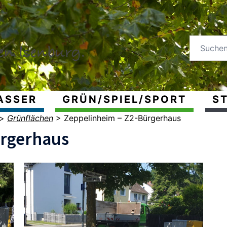
ASSER
GRÜN/SPIEL/SPORT
ST
>
Grünflächen
>
Zeppelinheim – Z2-Bürgerhaus
ürgerhaus