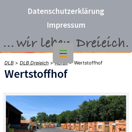
Datenschutzerklärung
Impressum
DLB
>
DLB Dreieich
>
Abfall
>
Wertstoffhof
Wertstoffhof