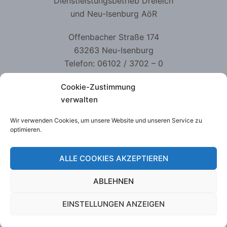
Dienstleistungsbetrieb Dreieich
und Neu-Isenburg AöR
Offenbacher Straße 174
63263 Neu-Isenburg
Telefon: 06102 / 3702 – 0
Telefax: 06102 / 3702 – 499
Cookie-Zustimmung
kontakt@dlb-aoer.de
verwalten
Wir verwenden Cookies, um unsere Website und unseren Service zu
optimieren.
Datenschutzerklärung
ALLE COOKIES AKZEPTIEREN
Impressum
ABLEHNEN
EINSTELLUNGEN ANZEIGEN