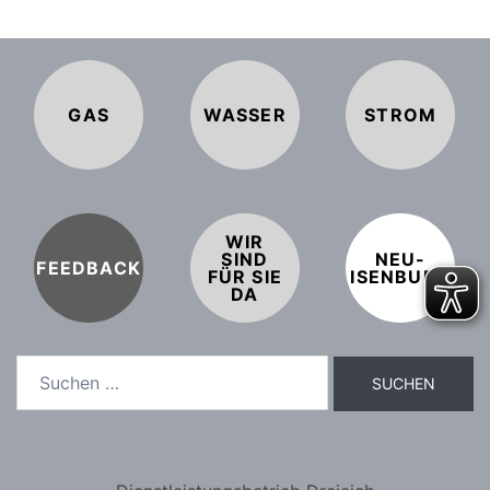
GAS
WASSER
STROM
WIR
SIND
NEU-
FEEDBACK
FÜR SIE
ISENBURG
DA