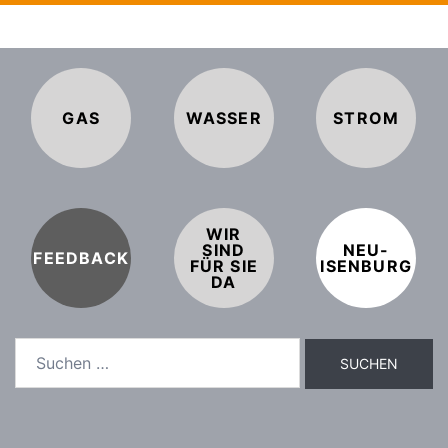
GAS
WASSER
STROM
WIR
SIND
NEU-
FEEDBACK
FÜR SIE
ISENBURG
DA