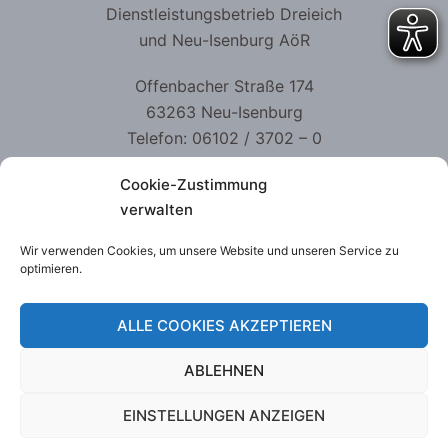
Dienstleistungsbetrieb Dreieich
und Neu-Isenburg AöR
Offenbacher Straße 174
63263 Neu-Isenburg
Telefon: 06102 / 3702 – 0
Telefax: 06102 / 3702 – 499
Cookie-Zustimmung
kontakt@dlb-aoer.de
verwalten
Wir verwenden Cookies, um unsere Website und unseren Service zu
optimieren.
Datenschutzerklärung
ALLE COOKIES AKZEPTIEREN
Impressum
ABLEHNEN
EINSTELLUNGEN ANZEIGEN