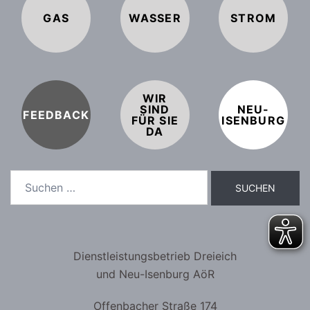
GAS
WASSER
STROM
WIR
SIND
NEU-
FEEDBACK
FÜR SIE
ISENBURG
DA
Dienstleistungsbetrieb Dreieich
und Neu-Isenburg AöR
Offenbacher Straße 174