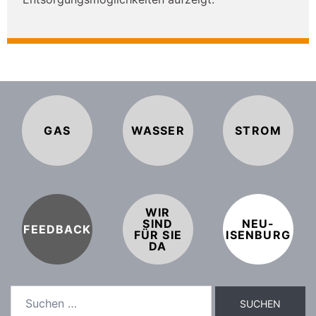
GAS
WASSER
STROM
WIR
SIND
NEU-
FEEDBACK
FÜR SIE
ISENBURG
DA