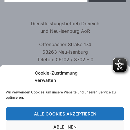
Dienstleistungsbetrieb Dreieich
und Neu-Isenburg AöR
Offenbacher Straße 174
63263 Neu-Isenburg
Telefon: 06102 / 3702 – 0
Telefax: 06102 / 3702 – 499
Cookie-Zustimmung
kontakt@dlb-aoer.de
verwalten
Wir verwenden Cookies, um unsere Website und unseren Service zu
optimieren.
Datenschutzerklärung
ALLE COOKIES AKZEPTIEREN
Impressum
ABLEHNEN