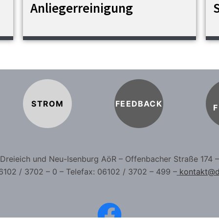
Anliegerreinigung
STROM
FEEDBACK
F
b Dreieich und Neu-Isenburg AöR – Offenbacher Straße 174 
6102 / 3702 – 0 – Telefax: 06102 / 3702 – 499 –
kontakt@d