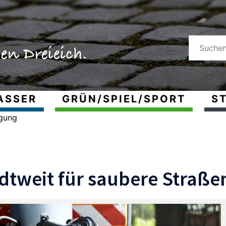
ASSER
GRÜN/SPIEL/SPORT
ST
igung
adtweit für saubere Straß