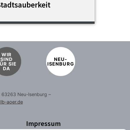
Stadtsauberkeit
WIR
SIND
NEU-
ÜR SIE
ISENBURG
DA
– 63263 Neu-Isenburg –
lb-aoer.de
Impressum