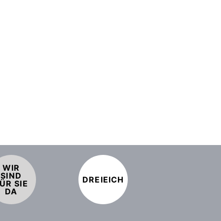
WIR
SIND
DREIEICH
ÜR SIE
DA